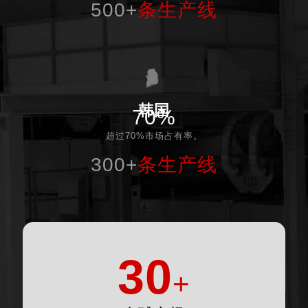
500+
条生产线
韩国
70%
超过70%市场占有率。
300+
条生产线
30
+