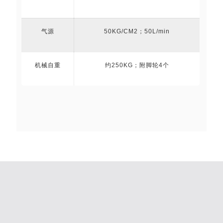
气源
50KG/CM2；50L/min
机械自重
约250KG；附脚轮4个