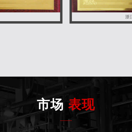
浙
市场
表现