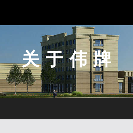
关 于 伟 牌