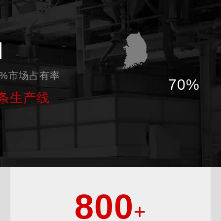
国
0%市场占有率
70%
条生产线
800
+