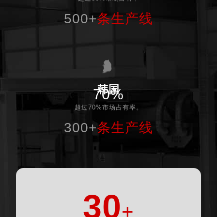
500+
条生产线
韩国
70%
超过70%市场占有率。
300+
条生产线
30
+