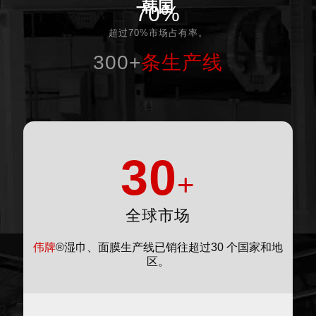
韩国
70%
超过70%市场占有率。
300+
条生产线
30
+
全球市场
伟牌
®湿巾、面膜生产线已销往超过30 个国家和地
区。