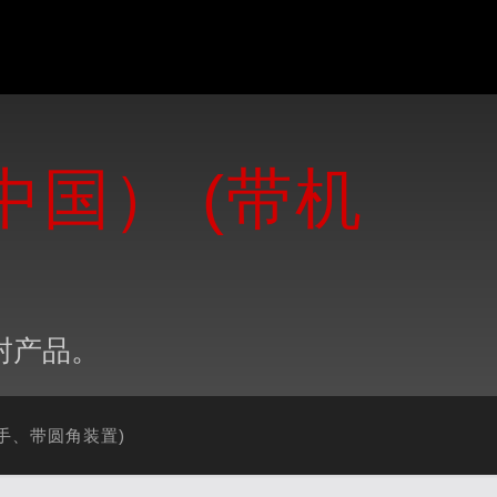
中国） (带机
封产品。
械手、带圆角装置)