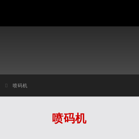
喷码机
喷码机