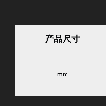
产品尺寸
mm