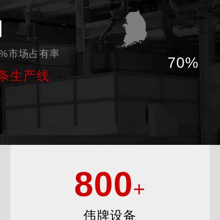
国
0%市场占有率
70%
条生产线
800
+
伟牌设备