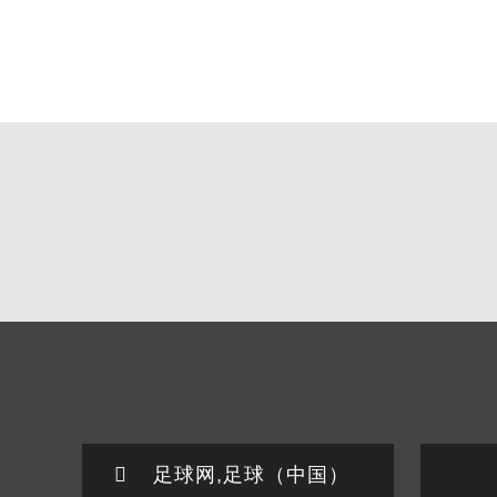
足球网,足球（中国）