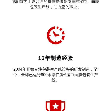
我们致力于以合理的价位提供高质量的湿巾、面膜
包装生产线，助力您的事业。
16年制造经验
2004年开始专注包装生产线设备的研发制造，至
今，全球已运行800余条伟牌®湿巾面膜包装生产
线。