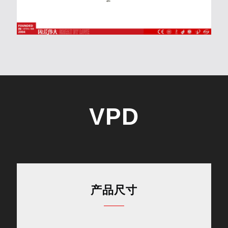
VPD
产品尺寸