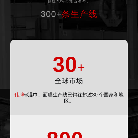
超过70%市场占有率。
300+
条生产线
30
+
全球市场
伟牌
®湿巾、面膜生产线已销往超过30 个国家和地
区。