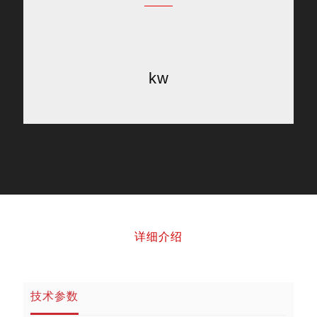
kw
详细介绍
技术参数